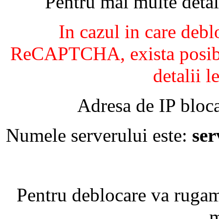
Pentru mai multe detal
In cazul in care debl
ReCAPTCHA, exista posibil
detalii l
Adresa de IP bloca
Numele serverului este:
se
Pentru deblocare va ruga
m