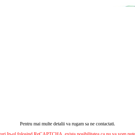
Pentru mai multe detalii va rugam sa ne contactati.
nguri Ip-ul folosind ReCAPTCHA, exista posibilitatea ca nu va vom putea 